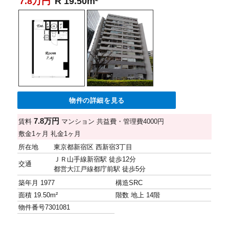
7.8万円
R 19.50m²
物件の詳細を見る
7.8万円
賃料
マンション
共益費・管理費
4000円
敷金
1ヶ月
礼金
1ヶ月
所在地
東京都新宿区 西新宿3丁目
ＪＲ山手線新宿駅 徒歩12分
交通
都営大江戸線都庁前駅 徒歩5分
築年月
1977
構造
SRC
面積
19.50m²
階数
地上 14階
物件番号
7301081