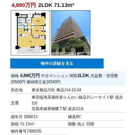
4,890万円
2LDK 71.13m²
物件の詳細を見る
4,890万円
2LDK
価格
中古マンション
間取
共益費・管理費
20500円
修繕積立金
18340円
所在地
東京都品川区 東品川4-13-24
東京臨海高速鉄道りんかい線品川シーサイド駅 徒歩
交通
1分
京急本線青物横丁駅 徒歩11分
築年月
2006/11
構造
RC
面積
71.13m²
階数
地上 22階
物件番号
7300035