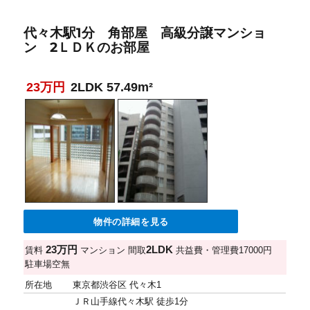
代々木駅1分 角部屋 高級分譲マンショ
ン 2ＬＤＫのお部屋
23万円
2LDK 57.49m²
物件の詳細を見る
23万円
2LDK
賃料
マンション
間取
共益費・管理費
17000円
駐車場
空無
所在地
東京都渋谷区 代々木1
ＪＲ山手線代々木駅 徒歩1分