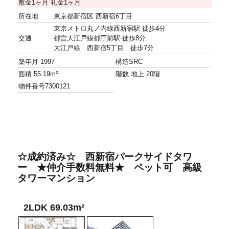
敷金
1ヶ月
礼金
1ヶ月
所在地
東京都新宿区 西新宿6丁目
東京メトロ丸ノ内線西新宿駅 徒歩4分
交通
都営大江戸線都庁前駅 徒歩8分
大江戸線 西新宿5丁目 徒歩7分
築年月
1997
構造
SRC
面積
55.19m²
階数
地上 20階
物件番号
7300121
☆成約済み☆ 西新宿パークサイドタワ
ー ★仲介手数料無料★ ペット可 高級
タワーマンション
2LDK 69.03m²