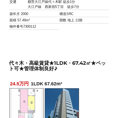
交通
都営大江戸線代々木駅 徒歩1分
大江戸線 西新宿5丁目 徒歩7分
築年月
2000
構造
SRC
面積
57.49m²
階数
地上 11階
物件番号
7300112
代々木・高級賃貸★1LDK・67.42㎡★ペッ
ト可★管理体制良好♪
24.5万円
1LDK 67.62m²