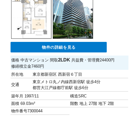
物件の詳細を見る
2LDK
価格
中古マンション
間取
共益費・管理費
24400円
修繕積立金
7460円
所在地
東京都新宿区 西新宿６丁目
東京メトロ丸ノ内線西新宿駅 徒歩4分
交通
都営大江戸線都庁前駅 徒歩6分
築年月
1997/11
構造
SRC
面積
69.03m²
階数
地上 27階 地下 2階
物件番号
7300044