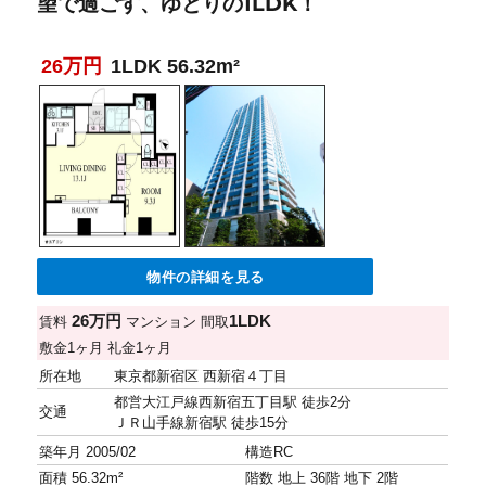
望で過ごす、ゆとりの1LDK！
26万円
1LDK 56.32m²
物件の詳細を見る
26万円
1LDK
賃料
マンション
間取
敷金
1ヶ月
礼金
1ヶ月
所在地
東京都新宿区 西新宿４丁目
都営大江戸線西新宿五丁目駅 徒歩2分
交通
ＪＲ山手線新宿駅 徒歩15分
築年月
2005/02
構造
RC
面積
56.32m²
階数
地上 36階 地下 2階