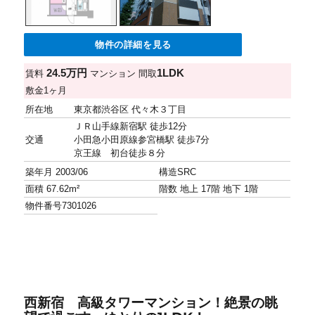
物件の詳細を見る
24.5万円
1LDK
賃料
マンション
間取
敷金
1ヶ月
所在地
東京都渋谷区 代々木３丁目
ＪＲ山手線新宿駅 徒歩12分
交通
小田急小田原線参宮橋駅 徒歩7分
京王線 初台徒歩８分
築年月
2003/06
構造
SRC
面積
67.62m²
階数
地上 17階 地下 1階
物件番号
7301026
西新宿 高級タワーマンション！絶景の眺