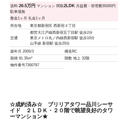
26.5万円
2LDK
賃料
マンション
間取
共益費・管理費
35000円
駐車場
無
敷金
1ヶ月
礼金
1ヶ月
所在地
東京都新宿区 西新宿４丁目
都営大江戸線西新宿五丁目駅 徒歩2分
交通
東京メトロ丸ノ内線西新宿駅 徒歩10分
山手線 新宿駅 徒歩20分
築年月
2005/3
構造
RC
面積
91.35m²
階数
地上 32階
物件番号
7300797
☆成約済み☆ ブリリアタワー品川シーサ
イド ２ＬＤＫ・２０階で眺望良好のタワ
ーマンション★