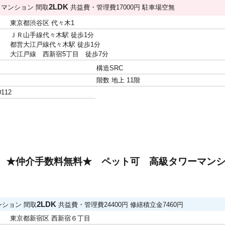
円
2LDK
マンション
間取
共益費・管理費
17000円
駐車場
空無
東京都渋谷区 代々木1
ＪＲ山手線代々木駅 徒歩1分
都営大江戸線代々木駅 徒歩1分
大江戸線 西新宿5丁目 徒歩7分
構造
SRC
階数
地上 11階
0112
 ★仲介手数料無料★ ペット可 高級タワーマン
2LDK
ンション
間取
共益費・管理費
24400円
修繕積立金
7460円
東京都新宿区 西新宿６丁目