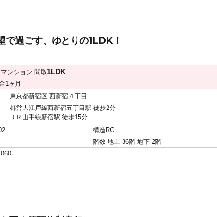
で過ごす、ゆとりの1LDK！
円
1LDK
マンション
間取
金
1ヶ月
東京都新宿区 西新宿４丁目
都営大江戸線西新宿五丁目駅 徒歩2分
ＪＲ山手線新宿駅 徒歩15分
02
構造
RC
階数
地上 36階 地下 2階
1060