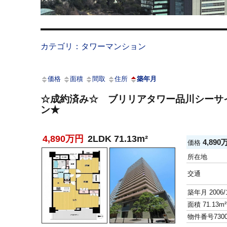
カテゴリ：タワーマンション
価格
面積
間取
住所
築年月
☆成約済み☆ ブリリアタワー品川シーサ
ン★
4,890万円
2LDK 71.13m²
4,89
価格
所在地
交通
築年月
2006/
面積
71.13m²
物件番号
730