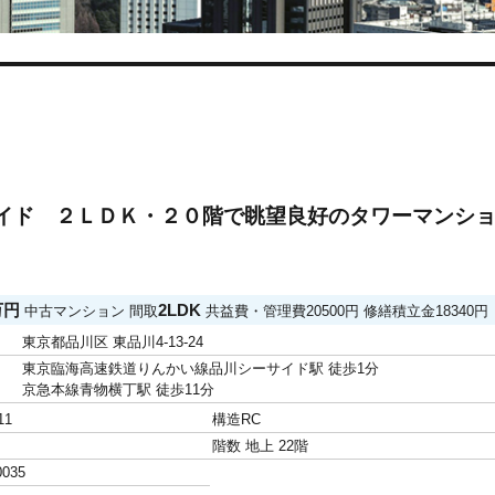
イド ２ＬＤＫ・２０階で眺望良好のタワーマンシ
0万円
2LDK
中古マンション
間取
共益費・管理費
20500円
修繕積立金
18340円
東京都品川区 東品川4-13-24
東京臨海高速鉄道りんかい線品川シーサイド駅 徒歩1分
京急本線青物横丁駅 徒歩11分
11
構造
RC
階数
地上 22階
0035