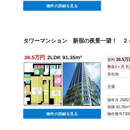
物件の詳細を見る
タワーマンション 新宿の夜景一望！ ２
26.5万円
2LDK 91.35m²
26.5
賃料
敷金
1ヶ月
礼
所在地
交通
築年月
2005/
面積
91.35m²
物件の詳細を見る
物件番号
730