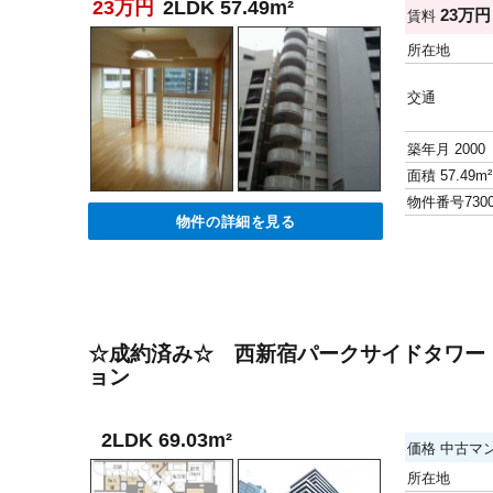
23万円
2LDK 57.49m²
23万
賃料
所在地
交通
築年月
2000
面積
57.49m²
物件番号
730
物件の詳細を見る
☆成約済み☆ 西新宿パークサイドタワー
ョン
2LDK 69.03m²
価格
中古マ
所在地