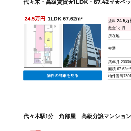
代々木・高級賃貸★1LDK・67.42㎡★
24.5万円
1LDK 67.62m²
24.5
賃料
敷金
1ヶ月
所在地
交通
築年月
2003/
面積
67.62m²
物件の詳細を見る
物件番号
730
代々木駅1分 角部屋 高級分譲マンション