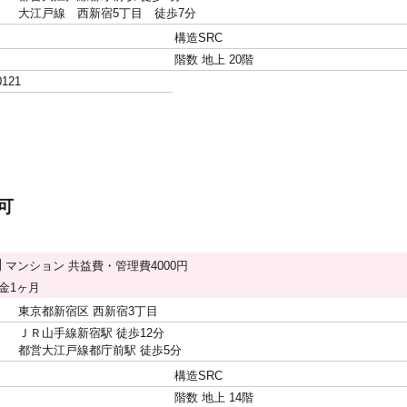
大江戸線 西新宿5丁目 徒歩7分
構造
SRC
階数
地上 20階
0121
可
円
マンション
共益費・管理費
4000円
金
1ヶ月
東京都新宿区 西新宿3丁目
ＪＲ山手線新宿駅 徒歩12分
都営大江戸線都庁前駅 徒歩5分
構造
SRC
階数
地上 14階