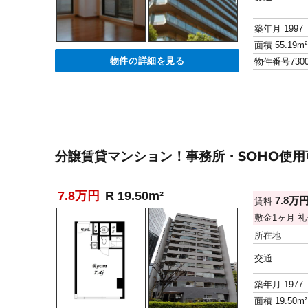
築年月
1997
面積
55.19m²
物件の詳細を見る
物件番号
730
分譲賃貸マンション！事務所・SOHO使用
7.8万円
R 19.50m²
7.8万
賃料
敷金
1ヶ月
礼
所在地
交通
築年月
1977
面積
19.50m²