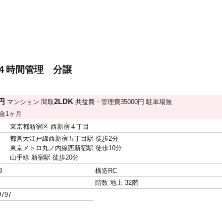
４時間管理 分譲
万円
2LDK
マンション
間取
共益費・管理費
35000円
駐車場
無
金
1ヶ月
東京都新宿区 西新宿４丁目
都営大江戸線西新宿五丁目駅 徒歩2分
東京メトロ丸ノ内線西新宿駅 徒歩10分
山手線 新宿駅 徒歩20分
3
構造
RC
階数
地上 32階
0797