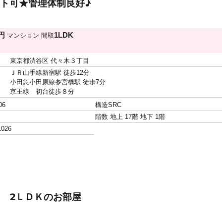
ペット可★管理体制良好♪
万円
1LDK
マンション
間取
東京都渋谷区 代々木３丁目
ＪＲ山手線新宿駅 徒歩12分
小田急小田原線参宮橋駅 徒歩7分
京王線 初台徒歩８分
06
構造
SRC
階数
地上 17階 地下 1階
1026
 2ＬＤＫのお部屋