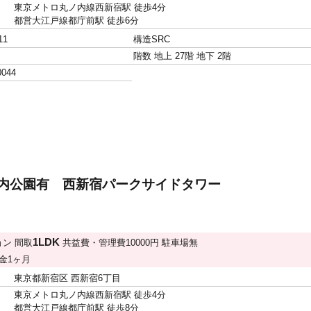
東京メトロ丸ノ内線西新宿駅 徒歩4分
都営大江戸線都庁前駅 徒歩6分
11
構造
SRC
階数
地上 27階 地下 2階
0044
地内公園有 西新宿パークサイドタワー
1LDK
ョン
間取
共益費・管理費
10000円
駐車場
無
金
1ヶ月
東京都新宿区 西新宿6丁目
東京メトロ丸ノ内線西新宿駅 徒歩4分
都営大江戸線都庁前駅 徒歩8分