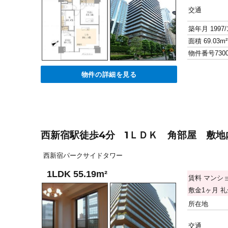
交通
築年月
1997/
面積
69.03m²
物件番号
730
物件の詳細を見る
西新宿駅徒歩4分 1ＬＤＫ 角部屋 敷
西新宿パークサイドタワー
1LDK 55.19m²
賃料
マンシ
敷金
1ヶ月
礼
所在地
交通