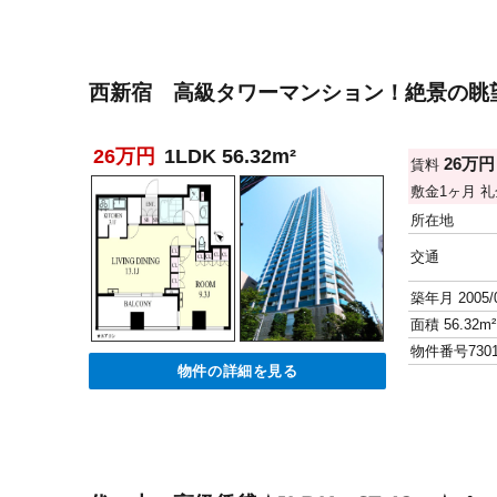
西新宿 高級タワーマンション！絶景の眺望
26万円
1LDK 56.32m²
26万
賃料
敷金
1ヶ月
礼
所在地
交通
築年月
2005/
面積
56.32m²
物件番号
730
物件の詳細を見る