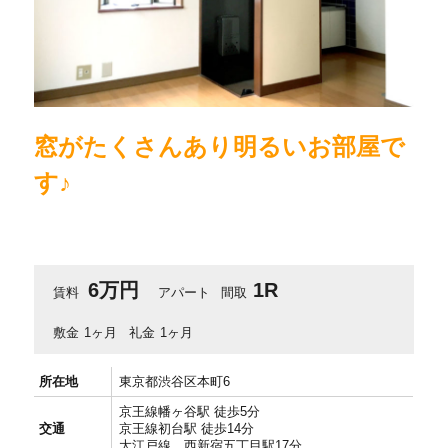
窓がたくさんあり明るいお部屋で
す♪
6万円
1R
賃料
アパート
間取
敷金
1ヶ月
礼金
1ヶ月
所在地
東京都渋谷区本町6
京王線幡ヶ谷駅 徒歩5分
交通
京王線初台駅 徒歩14分
大江戸線 西新宿五丁目駅17分