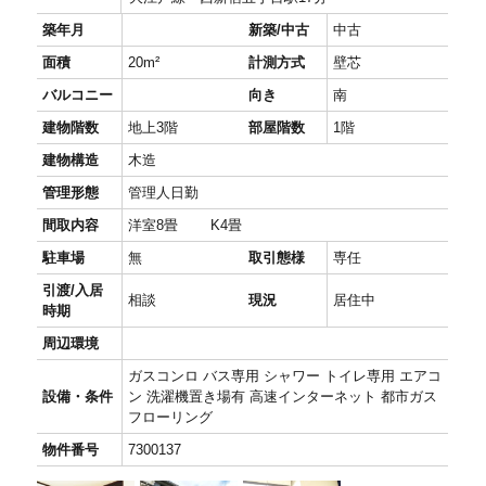
築年月
新築/中古
中古
面積
20m²
計測方式
壁芯
バルコニー
向き
南
建物階数
地上3階
部屋階数
1階
建物構造
木造
管理形態
管理人日勤
間取内容
洋室8畳 K4畳
駐車場
無
取引態様
専任
引渡/入居
相談
現況
居住中
時期
周辺環境
ガスコンロ バス専用 シャワー トイレ専用 エアコ
設備・条件
ン 洗濯機置き場有 高速インターネット 都市ガス
フローリング
物件番号
7300137