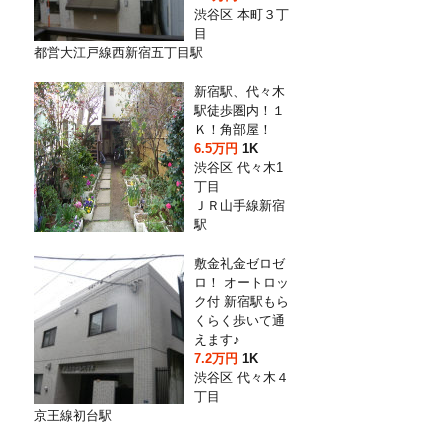
渋谷区 本町３丁
目
都営大江戸線西新宿五丁目駅
新宿駅、代々木
駅徒歩圏内！１
Ｋ！角部屋！
6.5万円
1K
渋谷区 代々木1
丁目
ＪＲ山手線新宿
駅
敷金礼金ゼロゼ
ロ！ オートロッ
ク付 新宿駅もら
くらく歩いて通
えます♪
7.2万円
1K
渋谷区 代々木４
丁目
京王線初台駅