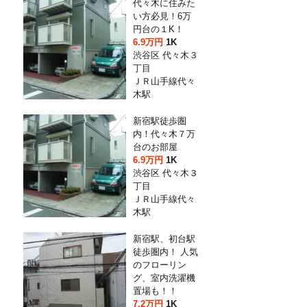
代々木に住みた
い方必見！6万
円台の１K！
6.9万円
1K
渋谷区 代々木３
丁目
ＪＲ山手線代々
木駅
新宿駅徒歩圏
内！代々木７万
台のお部屋
6.9万円
1K
渋谷区 代々木３
丁目
ＪＲ山手線代々
木駅
新宿駅、初台駅
徒歩圏内！ 人気
のフローリン
グ、室内洗濯機
置場も！！
7.2万円
1K