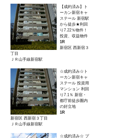
【成約済み】ト
ーカン新宿キャ
ステール 新宿駅
から徒歩★利回
り7.22％物件！
投資、収益物件
1R
新宿区 西新宿３
丁目
ＪＲ山手線新宿駅
☆成約済み☆ト
ーカン新宿キャ
ステール 投資用
マンション 利回
り7.1％ 新宿・
都庁前徒歩圏内
の好立地
1R
新宿区 西新宿３丁目
ＪＲ山手線新宿駅
☆成約済み☆ プ