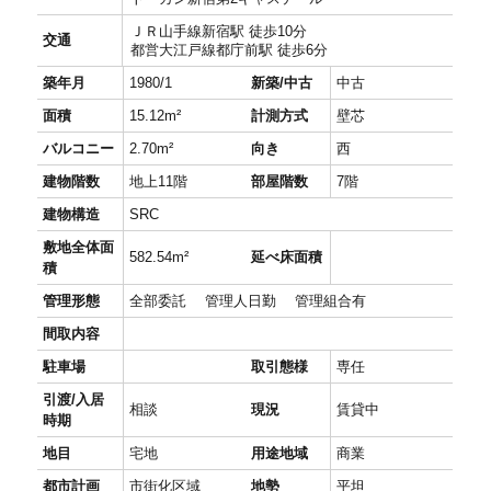
ＪＲ山手線新宿駅 徒歩10分
交通
都営大江戸線都庁前駅 徒歩6分
築年月
1980/1
新築/中古
中古
面積
15.12m²
計測方式
壁芯
バルコニー
2.70m²
向き
西
建物階数
地上11階
部屋階数
7階
建物構造
SRC
敷地全体面
582.54m²
延べ床面積
積
管理形態
全部委託 管理人日勤 管理組合有
間取内容
駐車場
取引態様
専任
引渡/入居
相談
現況
賃貸中
時期
地目
宅地
用途地域
商業
都市計画
市街化区域
地勢
平坦