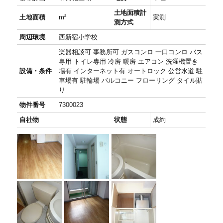
土地面積計
土地面積
m²
実測
測方式
周辺環境
西新宿小学校
楽器相談可 事務所可 ガスコンロ 一口コンロ バス
専用 トイレ専用 冷房 暖房 エアコン 洗濯機置き
設備・条件
場有 インターネット有 オートロック 公営水道 駐
車場有 駐輪場 バルコニー フローリング タイル貼
り
物件番号
7300023
自社物
状態
成約