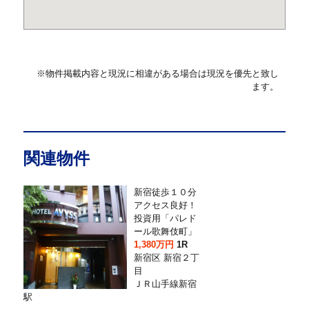
※物件掲載内容と現況に相違がある場合は現況を優先と致し
ます。
関連物件
新宿徒歩１０分
アクセス良好！
投資用「パレド
ール歌舞伎町」
1,380万円
1R
新宿区 新宿２丁
目
ＪＲ山手線新宿
駅