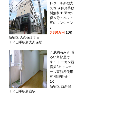
レジール新宿大
久保 ★仲介手数
料無料★ 新大久
保５分・ペット
可のマンション
♪
3,680万円
1DK
新宿区 大久保２丁目
ＪＲ山手線新大久保駅
☆成約済み☆ 明
るい角部屋で
す！ トーカン新
宿第2キャステ
ール事務所使用
可 管理良好！
1K
新宿区 西新宿
ＪＲ山手線新宿駅