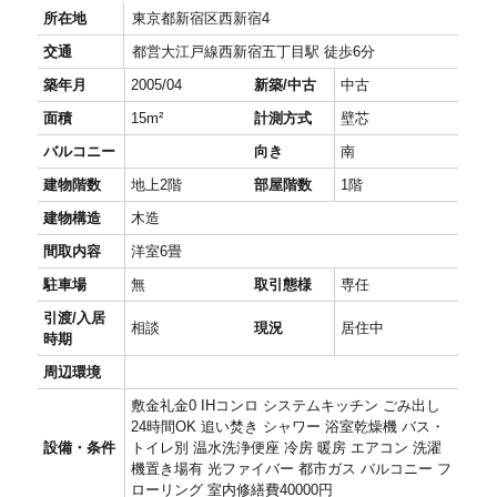
所在地
東京都新宿区西新宿4
交通
都営大江戸線西新宿五丁目駅 徒歩6分
築年月
2005/04
新築/中古
中古
面積
15m²
計測方式
壁芯
バルコニー
向き
南
建物階数
地上2階
部屋階数
1階
建物構造
木造
間取内容
洋室6畳
駐車場
無
取引態様
専任
引渡/入居
相談
現況
居住中
時期
周辺環境
敷金礼金0 IHコンロ システムキッチン ごみ出し
24時間OK 追い焚き シャワー 浴室乾燥機 バス・
設備・条件
トイレ別 温水洗浄便座 冷房 暖房 エアコン 洗濯
機置き場有 光ファイバー 都市ガス バルコニー フ
ローリング 室内修繕費40000円