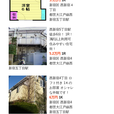
5.3万円
1R
新宿区 西新宿４
丁目
都営大江戸線西
新宿五丁目駅
西新宿5丁目駅
徒歩6分！ 1R！
3駅以上利用可
住みやすい住宅
街！
5.2万円
1R
新宿区 西新宿4
都営大江戸線西
新宿五丁目駅
西新宿4丁目 ロ
フト付き 1Ｋの
お部屋 オシャレ
な外観です！
6万円
1K
新宿区 西新宿4
都営大江戸線西
新宿五丁目駅