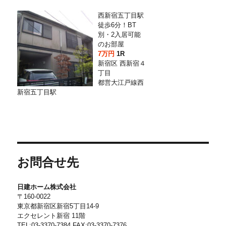
西新宿五丁目駅
徒歩6分！BT
別・2入居可能
のお部屋
7万円
1R
新宿区 西新宿４
丁目
都営大江戸線西
新宿五丁目駅
お問合せ先
日建ホーム株式会社
〒160-0022
東京都新宿区新宿5丁目14-9
エクセレント新宿 11階
TEL:03-3370-7384 FAX:03-3370-7376