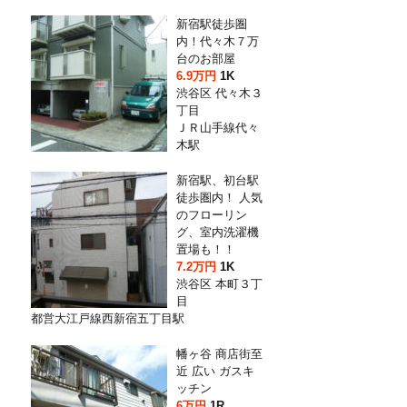
新宿駅徒歩圏
内！代々木７万
台のお部屋
6.9万円
1K
渋谷区 代々木３
丁目
ＪＲ山手線代々
木駅
新宿駅、初台駅
徒歩圏内！ 人気
のフローリン
グ、室内洗濯機
置場も！！
7.2万円
1K
渋谷区 本町３丁
目
都営大江戸線西新宿五丁目駅
幡ヶ谷 商店街至
近 広い ガスキ
ッチン
6万円
1R