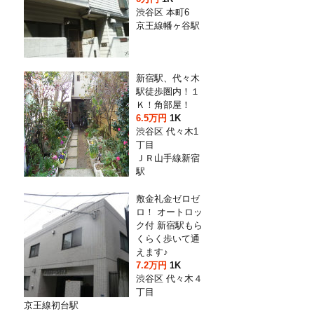
渋谷区 本町6
京王線幡ヶ谷駅
新宿駅、代々木
駅徒歩圏内！１
Ｋ！角部屋！
6.5万円
1K
渋谷区 代々木1
丁目
ＪＲ山手線新宿
駅
敷金礼金ゼロゼ
ロ！ オートロッ
ク付 新宿駅もら
くらく歩いて通
えます♪
7.2万円
1K
渋谷区 代々木４
丁目
京王線初台駅