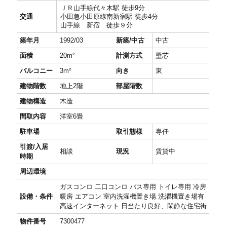
ＪＲ山手線代々木駅 徒歩9分
交通
小田急小田原線南新宿駅 徒歩4分
山手線 新宿 徒歩９分
築年月
1992/03
新築/中古
中古
面積
20m²
計測方式
壁芯
バルコニー
3m²
向き
東
建物階数
地上2階
部屋階数
建物構造
木造
間取内容
洋室6畳
駐車場
取引態様
専任
引渡/入居
相談
現況
賃貸中
時期
周辺環境
ガスコンロ 二口コンロ バス専用 トイレ専用 冷房
設備・条件
暖房 エアコン 室内洗濯機置き場 洗濯機置き場有
高速インターネット 日当たり良好、閑静な住宅街
物件番号
7300477