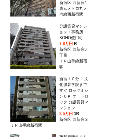
新宿区 西新宿4
東京メトロ丸ノ
内線西新宿駅
分譲賃貸マンシ
ョン！事務所・
SOHO使用可
7.8万円
R
新宿区 西新宿3
丁目
ＪＲ山手線新宿
駅
新宿１０分！ 文
化服装学院まで
すぐ ロックミシ
ンＯＫ オートロ
ック 分譲賃貸マ
ンション
8.5万円
1R
新宿区 西新宿３
ＪＲ山手線新宿駅