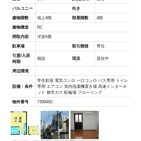
バルコニー
向き
建物階数
地上4階
部屋階数
4階
建物構造
RC
間取内容
洋室6畳
駐車場
取引態様
専任
引渡/入居
相談
現況
居住中
時期
周辺環境
学生歓迎 電気コンロ 一口コンロ バス専用 トイレ
設備・条件
専用 エアコン 室内洗濯機置き場 高速インターネ
ット 都市ガス 駐輪場 フローリング
物件番号
7300482