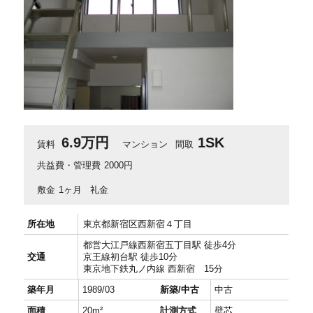
6.9万円
1SK
賃料
マンション
間取
共益費・管理費
2000円
敷金
1ヶ月
礼金
所在地
東京都新宿区西新宿４丁目
都営大江戸線西新宿五丁目駅 徒歩4分
交通
京王線初台駅 徒歩10分
東京地下鉄丸ノ内線 西新宿 15分
築年月
1989/03
新築/中古
中古
面積
20m²
計測方式
壁芯