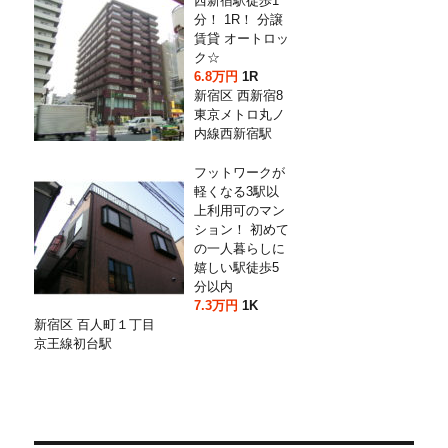
西新宿駅徒歩1
分！ 1R！ 分譲
賃貸 オートロッ
ク☆
6.8万円
1R
新宿区 西新宿8
東京メトロ丸ノ
内線西新宿駅
フットワークが
軽くなる3駅以
上利用可のマン
ション！ 初めて
の一人暮らしに
嬉しい駅徒歩5
分以内
7.3万円
1K
新宿区 百人町１丁目
京王線初台駅