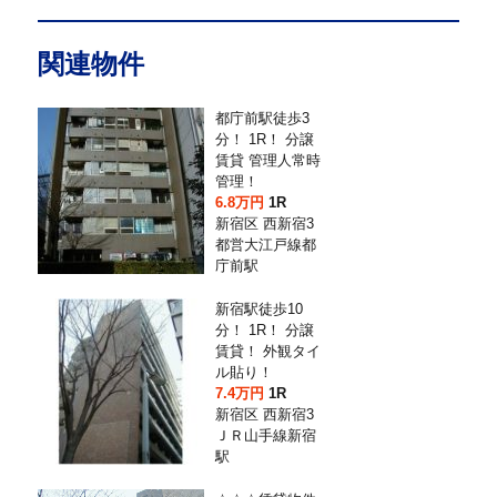
関連物件
都庁前駅徒歩3
分！ 1R！ 分譲
賃貸 管理人常時
管理！
6.8万円
1R
新宿区 西新宿3
都営大江戸線都
庁前駅
新宿駅徒歩10
分！ 1R！ 分譲
賃貸！ 外観タイ
ル貼り！
7.4万円
1R
新宿区 西新宿3
ＪＲ山手線新宿
駅