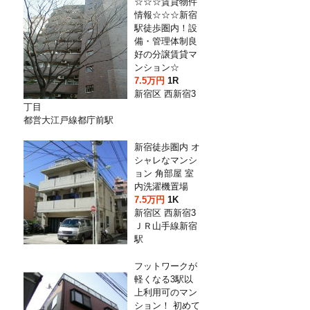
☆☆☆賃貸物件
情報☆☆☆新宿
駅徒歩圏内！設
備・管理体制良
好の分譲賃貸マ
ンション☆
7.5万円
1R
新宿区 西新宿3
丁目
都営大江戸線都庁前駅
新宿徒歩圏内 オ
シャレなマンシ
ョン 角部屋 室
内洗濯機置場
7.5万円
1K
新宿区 西新宿3
ＪＲ山手線新宿
駅
フットワークが
軽くなる3駅以
上利用可のマン
ション！ 初めて