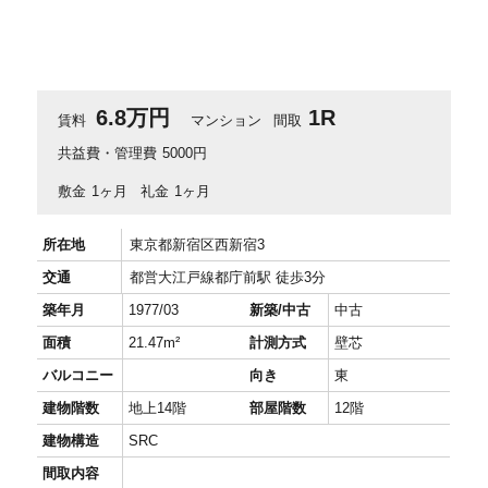
6.8万円
1R
賃料
マンション
間取
共益費・管理費
5000円
敷金
1ヶ月
礼金
1ヶ月
所在地
東京都新宿区西新宿3
交通
都営大江戸線都庁前駅 徒歩3分
築年月
1977/03
新築/中古
中古
面積
21.47m²
計測方式
壁芯
バルコニー
向き
東
建物階数
地上14階
部屋階数
12階
建物構造
SRC
間取内容