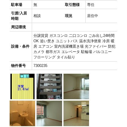
駐車場
無
取引態様
専任
引渡/入居
相談
現況
居住中
時期
周辺環境
分譲賃貸 ガスコンロ 二口コンロ ごみ出し24時間
OK 追い焚き ユニットバス 温水洗浄便座 冷房 暖
設備・条件
房 エアコン 室内洗濯機置き場 光ファイバー 防犯
カメラ 都市ガス エレベータ 駐輪場 バルコニー
フローリング タイル貼り
物件番号
7300235