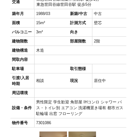
交通
東急世田谷線世田谷駅 徒歩5分
築年月
1988/03
新築/中古
中古
面積
15m²
計測方式
壁芯
バルコニー
3m²
向き
建物階数
部屋階数
2階
建物構造
木造
間取内容
駐車場
取引態様
引渡/入居
相談
現況
居住中
時期
周辺環境
男性限定 学生歓迎 角部屋 IHコンロ シャワー バ
設備・条件
ス・トイレ別 エアコン 洗濯機置き場有 都市ガス
駐輪場 出窓 フローリング
物件番号
7301086