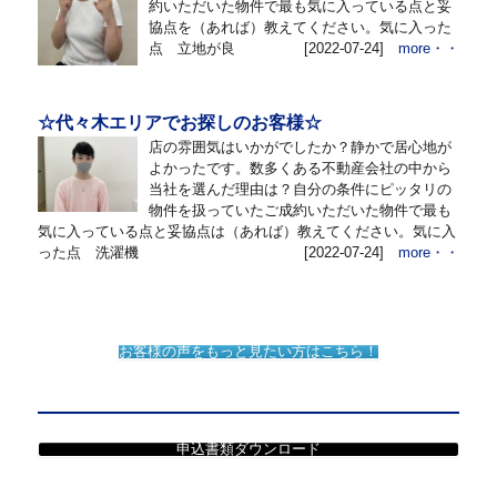
約いただいた物件で最も気に入っている点と妥
協点を（あれば）教えてください。気に入った
点 立地が良
[2022-07-24]
more・・
☆代々木エリアでお探しのお客様☆
店の雰囲気はいかがでしたか？静かで居心地が
よかったです。数多くある不動産会社の中から
当社を選んだ理由は？自分の条件にピッタリの
物件を扱っていたご成約いただいた物件で最も
気に入っている点と妥協点は（あれば）教えてください。気に入
った点 洗濯機
[2022-07-24]
more・・
お客様の声をもっと見たい方はこちら！
申込書類ダウンロード