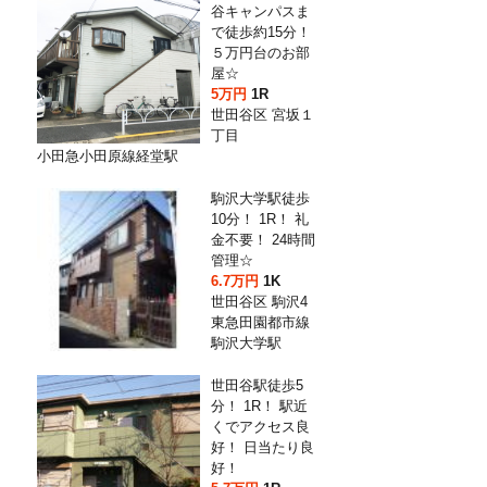
谷キャンパスま
で徒歩約15分！
５万円台のお部
屋☆
5万円
1R
世田谷区 宮坂１
丁目
小田急小田原線経堂駅
駒沢大学駅徒歩
10分！ 1R！ 礼
金不要！ 24時間
管理☆
6.7万円
1K
世田谷区 駒沢4
東急田園都市線
駒沢大学駅
世田谷駅徒歩5
分！ 1R！ 駅近
くでアクセス良
好！ 日当たり良
好！