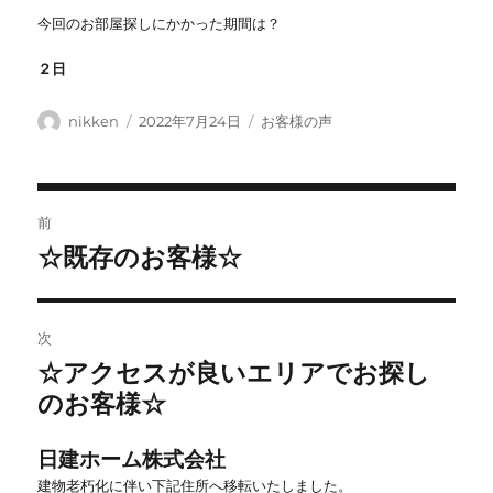
今回のお部屋探しにかかった期間は？
２日
投
投
カ
nikken
2022年7月24日
お客様の声
稿
稿
テ
者
日:
ゴ
リ
投
ー
前
稿
☆既存のお客様☆
前
ナ
の
ビ
投
稿:
ゲ
次
ー
☆アクセスが良いエリアでお探し
次
シ
の
のお客様☆
投
ョ
稿:
ン
日建ホーム株式会社
建物老朽化に伴い下記住所へ移転いたしました。