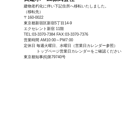
ン
建物老朽化に伴い下記住所へ移転いたしました。
（移転先）
〒160-0022
東京都新宿区新宿5丁目14-9
エクセレント新宿 11階
TEL:03-3370-7384 FAX:03-3370-7376
営業時間 AM10:00～PM7:00
定休日 毎週火曜日、水曜日（営業日カレンダー参照）
トップページ営業日カレンダーをご確認ください
東京都知事(6)第79740号