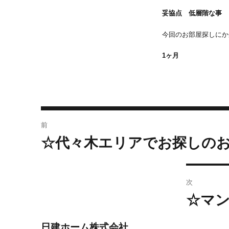
妥協点 低層階な事
今回のお部屋探しにか
1ヶ月
投
前
稿
☆代々木エリアでお探しの
前
ナ
の
ビ
投
稿:
ゲ
次
ー
☆マ
次
シ
の
ョ
投
稿:
日建ホーム株式会社