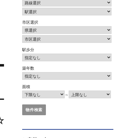
市区選択
駅歩分
築年数
面積
～
☆