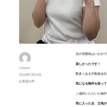
店の雰囲気はいかがで
楽しかったです！
投
nikken
稿
数多くある不動産会社
投
2022年7月24日
者
稿
カ
お客様の声
気になる物件を扱って
日:
テ
ゴ
ご成約いただいた物件
リ
ー
気に入った点 立地が