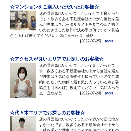
☆マンションをご購入いただいたお客様☆
店の雰囲気はいかがでしたか？とても良かった
です！数多くある不動産会社の中から当社を選
んだ理由は？ポータルサイトを見て今回ご購入
いただきました物件の決め手は何ですか？妥協
点もあれば教えてください。気に入った点 価格
[2022-07-25]
more・・
☆アクセスが良いエリアでお探しのお客様☆
店の雰囲気はいかがでしたか？楽しかったで
す！数多くある不動産会社の中から当社を選ん
だ理由は？気になる物件を扱っていたのでご成
約いただいた物件で最も気に入っている点と妥
協点を（あれば）教えてください。気に入った
点 立地が良
[2022-07-24]
more・・
☆代々木エリアでお探しのお客様☆
店の雰囲気はいかがでしたか？静かで居心地が
よかったです。数多くある不動産会社の中から
当社を選んだ理由は？自分の条件にピッタリの