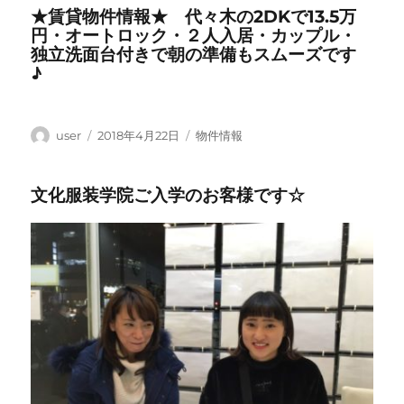
★賃貸物件情報★ 代々木の2DKで13.5万
リ
円・オートロック・２人入居・カップル・
ー
独立洗面台付きで朝の準備もスムーズです
♪
投
投
カ
user
2018年4月22日
物件情報
稿
稿
テ
者
日:
ゴ
文化服装学院ご入学のお客様です☆
リ
ー