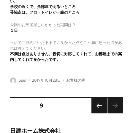
い
学校の近くで、角部屋で明るいところ
妥協点は、フロ・トイレが一緒のところ
今回のお部屋探しにかかった期間は？
１日
当店でご成約にいたるまでに良かった点やご不満に思った点があ
れば教えてください。
不満は点はありません。親切に対応してくれて、お部屋までの案
内してくれて良かったです。
投
投
カ
user
2017年10月28日
お客様の声
稿
稿
テ
者
日:
ゴ
リ
投
固定ページ
9
ー
稿
前の
ペー
の
ジ
日建ホーム株式会社