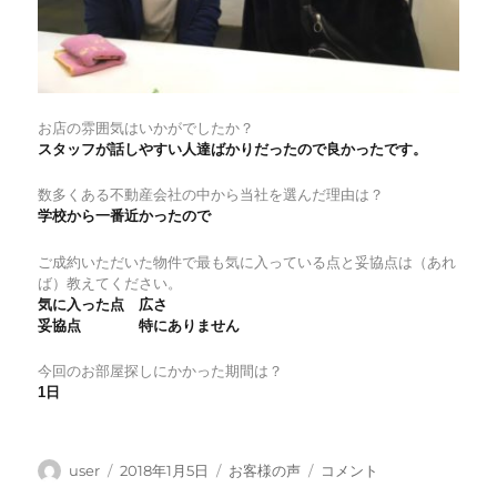
お店の雰囲気はいかがでしたか？
スタッフが話しやすい人達ばかりだったので良かったです。
数多くある不動産会社の中から当社を選んだ理由は？
学校から一番近かったので
ご成約いただいた物件で最も気に入っている点と妥協点は（あれ
ば）教えてください。
気に入った点 広さ
妥協点 特にありません
今回のお部屋探しにかかった期間は？
1日
投
投
カ
文
user
2018年1月5日
お客様の声
コメント
稿
稿
テ
化