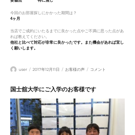
妥協点 特に無し
今回のお部屋探しにかかった期間は？
4ヶ月
当店でご成約にいたるまでに良かった点やご不満に思った点があ
れば教えてください。
他社と比べて対応が非常に良かったです。また機会があれば宜し
く願いします。
投
投
カ
渋
user
2017年12月11日
お客様の声
コメント
稿
稿
テ
谷
者
日:
ゴ
区
国士舘大学にご入学のお客様です
リ
本
ー
町
の
物
件
を
ご
契