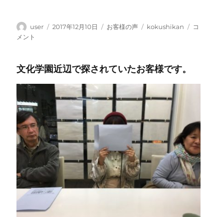
投
投
カ
タ
国
user
2017年12月10日
お客様の声
kokushikan
コ
稿
稿
テ
グ
士
メント
者
日:
ゴ
舘
リ
大
文化学園近辺で探されていたお客様です。
ー
学
に
ご
入
学
の
お
客
様
で
す
に