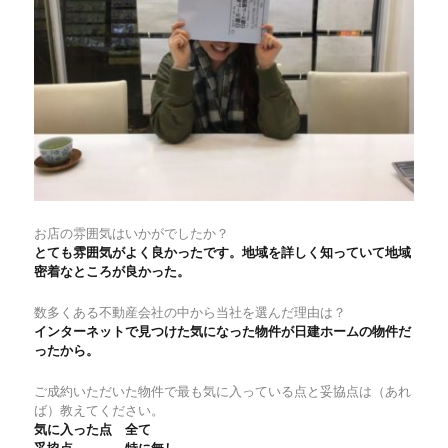
探
し
の
お
客
様
☆
に
お店の雰囲気はいかがでしたか？
と
ても雰囲気がよく良かったです。地域を詳しく知っていて地域
密着なところが良かった。
数多くある不動産会社の中から当社を選んだ理由は？
インターネットで見つけた気になった物件が日建ホームの物件だ
ったから。
ご成約いただいた物件で最も気に入っている点と妥協点は（あれ
ば）教えてください。
気に入った点 全て