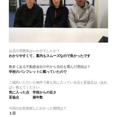
約
頂
い
た
お
客
様
に
お店の雰囲気はいかがでしたか？
わかりやすくて、案内もスムーズなので良かったです
数多くある不動産会社の中から当社を選んだ理由は？
学校のパンフレットに載っていたので
ご成約いただいた物件で最も気に入っている点と妥協点は（あれ
ば）教えてください。
気に入った点 学校からの近さ
妥協点 築年数
今回のお部屋探しにかかった期間は？
１日