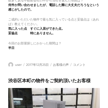
数多くある不動産会社の中から当社を選んだ理由は？
何件か問い合わせましたが、電話した際に大丈夫だろうなという
感じがしたので。
ご成約いただいた物件で最も気に入っている点と妥協点は（あれ
ば）教えてください。
気に入った点 すぐに入居ができた点。
妥協点 特にありません。
今回のお部屋探しにかかった期間は？
半日
投
投
カ
入
user
2017年12月25日
お客様の声
コメント
稿
稿
テ
居
者
日:
ゴ
日
渋谷区本町の物件をご契約頂いたお客様
リ
が
ー
お
急
ぎ
で
お