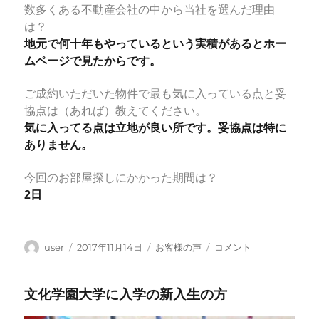
数多くある不動産会社の中から当社を選んだ理由
は？
地元で何十年もやっているという実積があるとホー
ムページで見たからです。
ご成約いただいた物件で最も気に入っている点と妥
協点は（あれば）教えてください。
気に入ってる点は立地が良い所です。妥協点は特に
ありません。
今回のお部屋探しにかかった期間は？
2日
投
投
カ
初
user
2017年11月14日
お客様の声
コメント
稿
稿
テ
台
者
日:
ゴ
近
文化学園大学に入学の新入生の方
リ
辺
ー
で