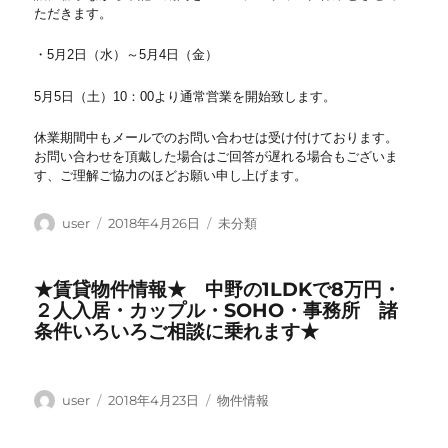
ただきます。
・5月2日（水）～5月4日（金）
5月5日（土）10：00より通常営業を開始致します。
休業期間中もメールでのお問い合わせは受け付けております。
お問い合わせを頂戴した場合はご回答が遅れる場合もございま
す、ご理解ご協力のほどお願い申し上げます。
投
投
カ
user
2018年4月26日
未分類
稿
稿
テ
者
日:
ゴ
★賃貸物件情報★ 中野の1LDKで8万円・
リ
２人入居・カップル・SOHO・事務所 諸
ー
条件いろいろご相談に乗れます★
投
投
カ
user
2018年4月23日
物件情報
稿
稿
テ
者
日:
ゴ