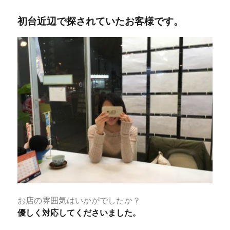
者
日:
ゴ
初台近辺で探されていたお客様です。
リ
ー
お店の雰囲気はいかがでしたか？
優しく対応してくださいました。