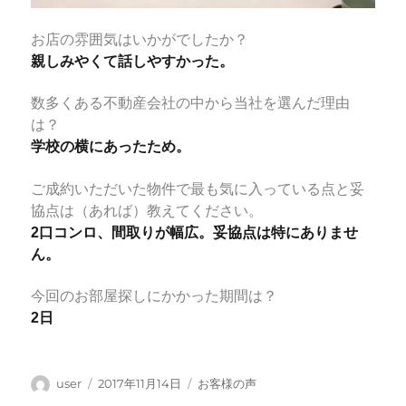
お店の雰囲気はいかがでしたか？
親しみやくて話しやすかった。
数多くある不動産会社の中から当社を選んだ理由
は？
学校の横にあったため。
ご成約いただいた物件で最も気に入っている点と妥
協点は（あれば）教えてください。
2口コンロ、間取りが幅広。妥協点は特にありませ
ん。
今回のお部屋探しにかかった期間は？
2日
投
投
カ
user
2017年11月14日
お客様の声
稿
稿
テ