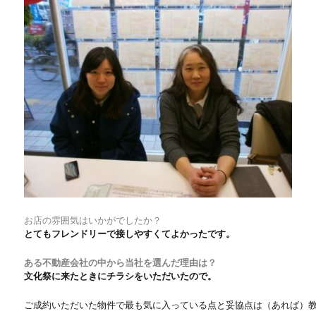
探
さ
れ
て
い
た
お
客
様
で
す。
に
お店の雰囲気はいかがでしたか？
とてもフレンドリーで接しやすくてよかったです。
ある不動産会社の中から当社を選んだ理由は？
文化祭に来たときにチラシをいただいたので。
ご成約いただいた物件で最も気に入っている点と妥協点は（あれば）