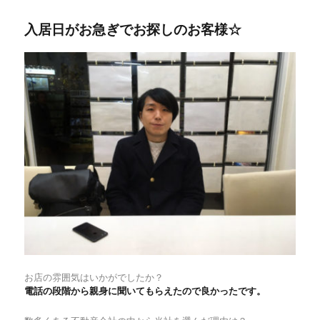
者
日:
ゴ
服
入居日がお急ぎでお探しのお客様☆
リ
装
ー
学
院
ご
入
学
の
お
客
様
で
す
☆
に
お店の雰囲気はいかがでしたか？
電話の段階から親身に聞いてもらえたので良かったです。