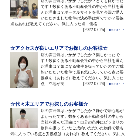
店の雰囲気はいかがでしたか？とても良かった
です！数多くある不動産会社の中から当社を選
んだ理由は？ポータルサイトを見て今回ご購入
いただきました物件の決め手は何ですか？妥協
点もあれば教えてください。気に入った点 価格
[2022-07-25]
more・・
☆アクセスが良いエリアでお探しのお客様☆
店の雰囲気はいかがでしたか？楽しかったで
す！数多くある不動産会社の中から当社を選ん
だ理由は？気になる物件を扱っていたのでご成
約いただいた物件で最も気に入っている点と妥
協点を（あれば）教えてください。気に入った
点 立地が良
[2022-07-24]
more・・
☆代々木エリアでお探しのお客様☆
店の雰囲気はいかがでしたか？静かで居心地が
よかったです。数多くある不動産会社の中から
当社を選んだ理由は？自分の条件にピッタリの
物件を扱っていたご成約いただいた物件で最も
気に入っている点と妥協点は（あれば）教えてください。気に入