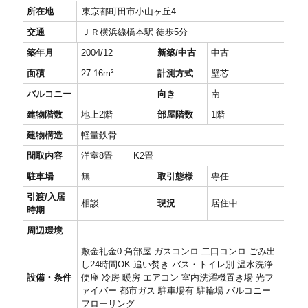
所在地
東京都町田市小山ヶ丘4
交通
ＪＲ横浜線橋本駅 徒歩5分
築年月
2004/12
新築/中古
中古
面積
27.16m²
計測方式
壁芯
バルコニー
向き
南
建物階数
地上2階
部屋階数
1階
建物構造
軽量鉄骨
間取内容
洋室8畳 K2畳
駐車場
無
取引態様
専任
引渡/入居
相談
現況
居住中
時期
周辺環境
敷金礼金0 角部屋 ガスコンロ 二口コンロ ごみ出
し24時間OK 追い焚き バス・トイレ別 温水洗浄
設備・条件
便座 冷房 暖房 エアコン 室内洗濯機置き場 光フ
ァイバー 都市ガス 駐車場有 駐輪場 バルコニー
フローリング