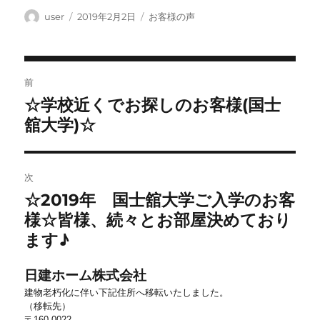
投
投
カ
user
2019年2月2日
お客様の声
稿
稿
テ
者
日:
ゴ
リ
投
ー
前
稿
☆学校近くでお探しのお客様(国士
前
ナ
の
舘大学)☆
ビ
投
稿:
ゲ
ー
次
シ
☆2019年 国士舘大学ご入学のお客
次
ョ
の
様☆皆様、続々とお部屋決めており
投
ン
ます♪
稿:
日建ホーム株式会社
建物老朽化に伴い下記住所へ移転いたしました。
（移転先）
〒160-0022