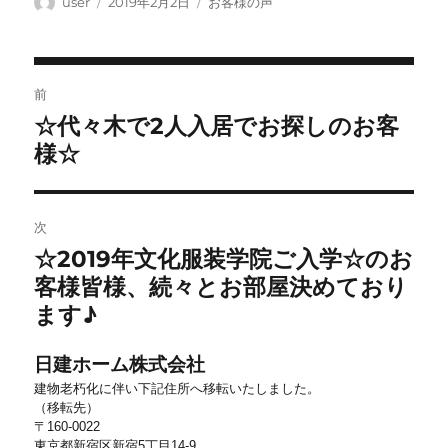
投
投
カ
user
2019年2月2日
お客様の声
稿
稿
テ
者
日:
ゴ
リ
投
ー
前
稿
☆代々木で2人入居でお探しのお客
前
ナ
の
様☆
ビ
投
稿:
ゲ
ー
次
シ
☆2019年文化服装学院ご入学☆のお
次
ョ
の
客様皆様、続々とお部屋決めており
投
ン
ます♪
稿:
日建ホーム株式会社
建物老朽化に伴い下記住所へ移転いたしました。
（移転先）
〒160-0022
東京都新宿区新宿5丁目14-9