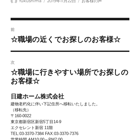
投
投
カ
fukushima
2019年11月22日
お客様の声
稿
稿
テ
者
日:
ゴ
リ
投
ー
前
稿
☆職場の近くでお探しのお客様☆
前
ナ
の
ビ
投
稿:
ゲ
次
ー
☆職場に行きやすい場所でお探しの
次
シ
の
お客様☆
投
ョ
稿:
ン
日建ホーム株式会社
建物老朽化に伴い下記住所へ移転いたしました。
（移転先）
〒160-0022
東京都新宿区新宿5丁目14-9
エクセレント新宿 11階
TEL:03-3370-7384 FAX:03-3370-7376
営業時間 AM10:00～PM7:00