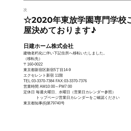
稿:
ゲ
次
ー
☆2020年東放学園専門学
次
シ
の
ョ
屋決めております♪
投
稿:
ン
日建ホーム株式会社
建物老朽化に伴い下記住所へ移転いたしました。
（移転先）
〒160-0022
東京都新宿区新宿5丁目14-9
エクセレント新宿 11階
TEL:03-3370-7384 FAX:03-3370-7376
営業時間 AM10:00～PM7:00
定休日 毎週火曜日、水曜日（営業日カレンダー参照）
トップページ営業日カレンダーをご確認ください
東京都知事(6)第79740号