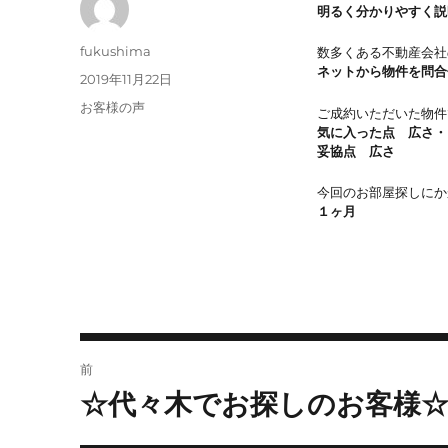
明るく分かりやすく説
投
fukushima
数多くある不動産会社
稿
ネットから物件を問合
投
2019年11月22日
者
稿
カ
お客様の声
ご成約いただいた物件
日:
テ
気に入った点 広さ・
ゴ
妥協点 広さ
リ
ー
今回のお部屋探しにか
１ヶ月
投
前
稿
☆代々木でお探しのお客様
前
ナ
の
ビ
投