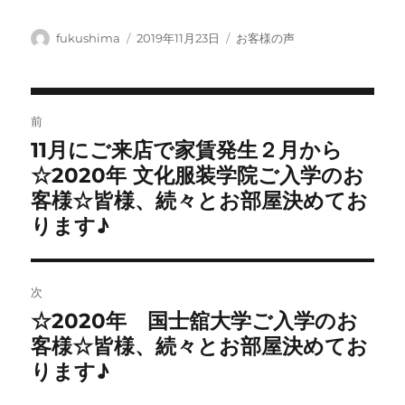
投
投
カ
fukushima
2019年11月23日
お客様の声
稿
稿
テ
者
日:
ゴ
リ
投
ー
前
稿
11月にご来店で家賃発生２月から
前
ナ
の
☆2020年 文化服装学院ご入学のお
ビ
投
客様☆皆様、続々とお部屋決めてお
稿:
ゲ
ります♪
ー
シ
ョ
次
ン
☆2020年 国士舘大学ご入学のお
次
の
客様☆皆様、続々とお部屋決めてお
投
ります♪
稿: