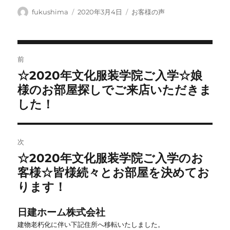
投
投
カ
fukushima
2020年3月4日
お客様の声
稿
稿
テ
者
日:
ゴ
リ
投
ー
前
稿
☆2020年文化服装学院ご入学☆娘
前
ナ
の
様のお部屋探しでご来店いただきま
ビ
投
した！
稿:
ゲ
ー
シ
次
ョ
☆2020年文化服装学院ご入学のお
次
ン
の
客様☆皆様続々とお部屋を決めてお
投
ります！
稿:
日建ホーム株式会社
建物老朽化に伴い下記住所へ移転いたしました。