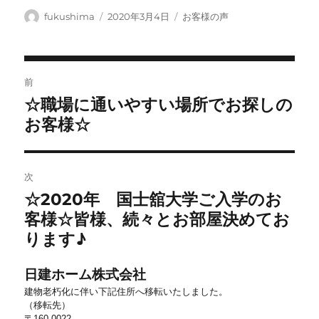
投
投
カ
fukushima
2020年3月4日
お客様の声
稿
稿
テ
者
日:
ゴ
リ
投
ー
前
稿
☆職場に通いやすい場所でお探しの
前
ナ
の
お客様☆
ビ
投
稿:
ゲ
ー
次
シ
☆2020年 国士舘大学ご入学のお
次
ョ
の
客様☆皆様、続々とお部屋決めてお
投
ン
ります♪
稿:
日建ホーム株式会社
建物老朽化に伴い下記住所へ移転いたしました。
（移転先）
〒160-0022