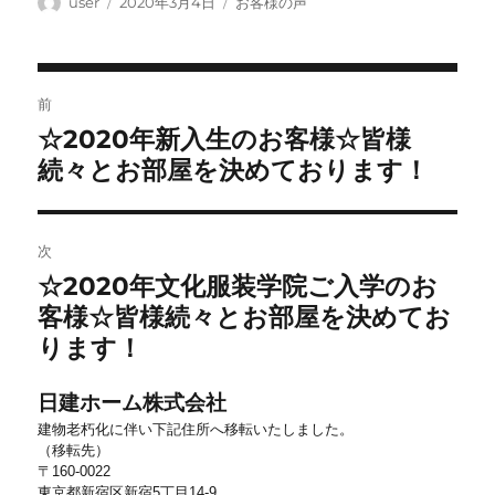
投
投
カ
user
2020年3月4日
お客様の声
稿
稿
テ
者
日:
ゴ
リ
投
ー
前
稿
☆2020年新入生のお客様☆皆様
前
ナ
の
続々とお部屋を決めております！
ビ
投
稿:
ゲ
ー
次
シ
☆2020年文化服装学院ご入学のお
次
ョ
の
客様☆皆様続々とお部屋を決めてお
投
ン
ります！
稿:
日建ホーム株式会社
建物老朽化に伴い下記住所へ移転いたしました。
（移転先）
〒160-0022
東京都新宿区新宿5丁目14-9