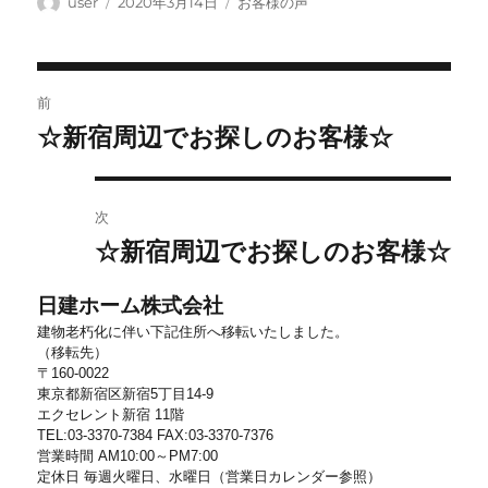
投
投
カ
user
2020年3月14日
お客様の声
稿
稿
テ
者
日:
ゴ
リ
投
ー
前
稿
☆新宿周辺でお探しのお客様☆
前
ナ
の
ビ
投
稿:
ゲ
次
ー
☆新宿周辺でお探しのお客様☆
次
シ
の
投
ョ
日建ホーム株式会社
稿:
ン
建物老朽化に伴い下記住所へ移転いたしました。
（移転先）
〒160-0022
東京都新宿区新宿5丁目14-9
エクセレント新宿 11階
TEL:03-3370-7384 FAX:03-3370-7376
営業時間 AM10:00～PM7:00
定休日 毎週火曜日、水曜日（営業日カレンダー参照）