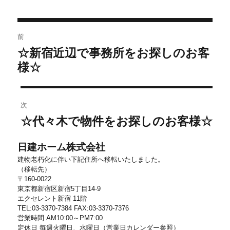
者
日:
ゴ
リ
投
ー
前
稿
☆新宿近辺で事務所をお探しのお客
前
ナ
の
様☆
ビ
投
稿:
ゲ
ー
次
シ
☆代々木で物件をお探しのお客様☆
次
ョ
の
投
ン
日建ホーム株式会社
稿:
建物老朽化に伴い下記住所へ移転いたしました。
（移転先）
〒160-0022
東京都新宿区新宿5丁目14-9
エクセレント新宿 11階
TEL:03-3370-7384 FAX:03-3370-7376
営業時間 AM10:00～PM7:00
定休日 毎週火曜日、水曜日（営業日カレンダー参照）