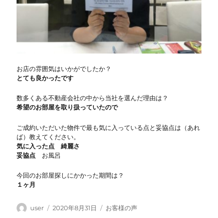
お店の雰囲気はいかがでしたか？
とても良かったです
数多くある不動産会社の中から当社を選んだ理由は？
希望のお部屋を取り扱っていたので
ご成約いただいた物件で最も気に入っている点と妥協点は（あれ
ば）教えてください。
気に入った点 綺麗さ
妥協点
お風呂
今回のお部屋探しにかかった期間は？
１ヶ月
投
投
カ
user
2020年8月31日
お客様の声
稿
稿
テ