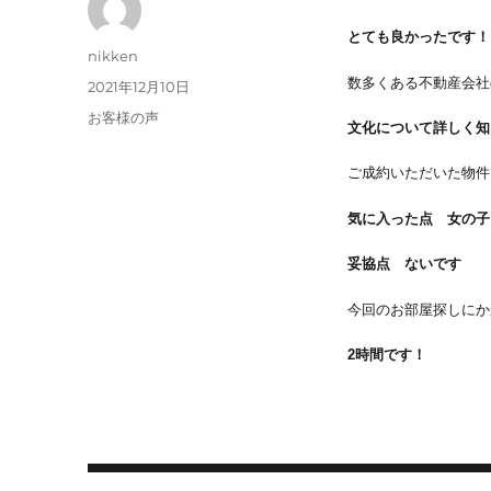
とても良かったです！
投
nikken
稿
数多くある不動産会社
投
2021年12月10日
者
稿
カ
お客様の声
文化について詳しく知
日:
テ
ゴ
ご成約いただいた物件
リ
ー
気に入った点 女の子
妥協点 ないです
今回のお部屋探しにか
2時間です！
投