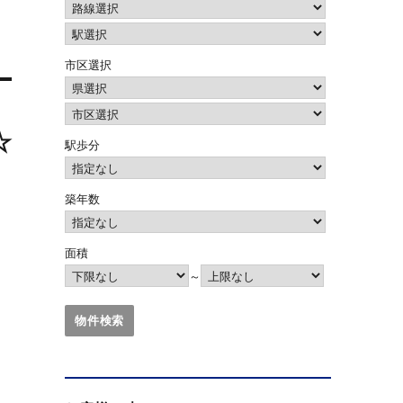
市区選択
☆
駅歩分
築年数
面積
～