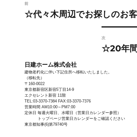
前
稿
☆代々木周辺でお探しのお
前
ナ
の
ビ
投
稿:
ゲ
次
ー
☆20年
次
シ
の
ョ
投
稿:
日建ホーム株式会社
ン
建物老朽化に伴い下記住所へ移転いたしました。
（移転先）
〒160-0022
東京都新宿区新宿5丁目14-9
エクセレント新宿 11階
TEL:03-3370-7384 FAX:03-3370-7376
営業時間 AM10:00～PM7:00
定休日 毎週火曜日、水曜日（営業日カレンダー参照）
トップページ営業日カレンダーをご確認ください
東京都知事(6)第79740号