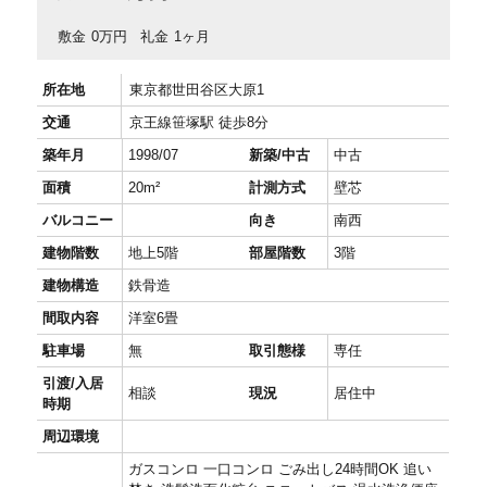
敷金
0万円
礼金
1ヶ月
所在地
東京都世田谷区大原1
交通
京王線笹塚駅 徒歩8分
築年月
1998/07
新築/中古
中古
面積
20m²
計測方式
壁芯
バルコニー
向き
南西
建物階数
地上5階
部屋階数
3階
建物構造
鉄骨造
間取内容
洋室6畳
駐車場
無
取引態様
専任
引渡/入居
相談
現況
居住中
時期
周辺環境
ガスコンロ 一口コンロ ごみ出し24時間OK 追い