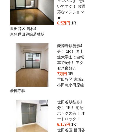
ャンパスまで歩
いてすぐ！ お洒
落なマンション
★
6.5万円
1R
世田谷区 若林4
東急世田谷線若林駅
豪徳寺駅徒歩4
分！ 1R！ 国士
舘大学まで自転
車で5分！ アク
セス良好☆
7万円
1R
世田谷区 宮坂2
小田急小田原線
豪徳寺駅
世田谷駅徒歩1
分！ 1K！ 宅配
ボックス有！ オ
ートロック！
6.1万円
1K
世田谷区 世田谷