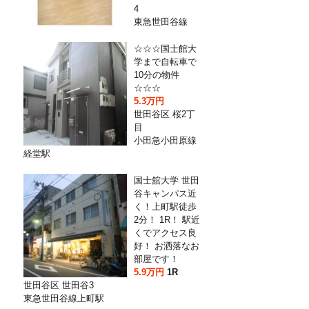
4
東急世田谷線
☆☆☆国士館大
学まで自転車で
10分の物件
☆☆☆
5.3万円
世田谷区 桜2丁
目
小田急小田原線
経堂駅
国士舘大学 世田
谷キャンパス近
く！上町駅徒歩
2分！ 1R！ 駅近
くでアクセス良
好！ お洒落なお
部屋です！
5.9万円
1R
世田谷区 世田谷3
東急世田谷線上町駅