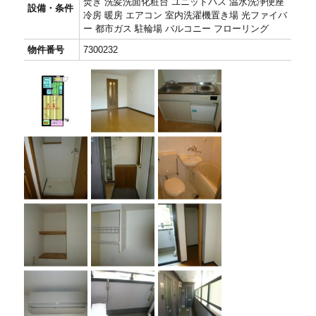
焚き 洗髪洗面化粧台 ユニットバス 温水洗浄便座
設備・条件
冷房 暖房 エアコン 室内洗濯機置き場 光ファイバ
ー 都市ガス 駐輪場 バルコニー フローリング
物件番号
7300232