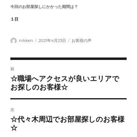
今回のお部屋探しにかかった期間は？
１日
投
投
カ
nikken
2021年4月23日
お客様の声
稿
稿
テ
者
日:
ゴ
リ
投
ー
前
稿
☆職場へアクセスが良いエリアで
前
ナ
の
お探しのお客様☆
ビ
投
稿:
ゲ
ー
次
シ
☆代々木周辺でお部屋探しのお客様
次
ョ
の
☆
投
ン
稿: