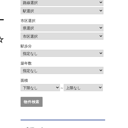
市区選択
☆
駅歩分
築年数
面積
～