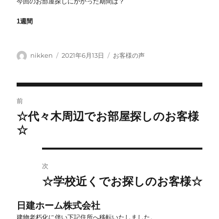
今回のお部屋探しにかかった期間は？
1週間
投
投
カ
nikken
2021年6月13日
お客様の声
稿
稿
テ
者
日:
ゴ
リ
投
ー
前
稿
☆代々木周辺でお部屋探しのお客様
前
ナ
の
☆
ビ
投
稿:
ゲ
ー
次
シ
☆学校近くでお探しのお客様☆
次
ョ
の
投
ン
日建ホーム株式会社
稿:
建物老朽化に伴い下記住所へ移転いたしました。