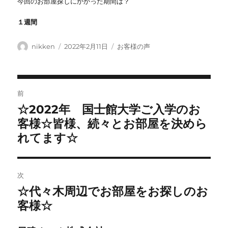
今回のお部屋探しにかかった期間は？
１週間
投
投
カ
nikken
2022年2月11日
お客様の声
稿
稿
テ
者
日:
ゴ
リ
投
ー
前
稿
☆2022年 国士館大学ご入学のお
前
ナ
の
客様☆皆様、続々とお部屋を決めら
ビ
投
れてます☆
稿:
ゲ
ー
シ
次
ョ
☆代々木周辺でお部屋をお探しのお
次
ン
の
客様☆
投
稿: