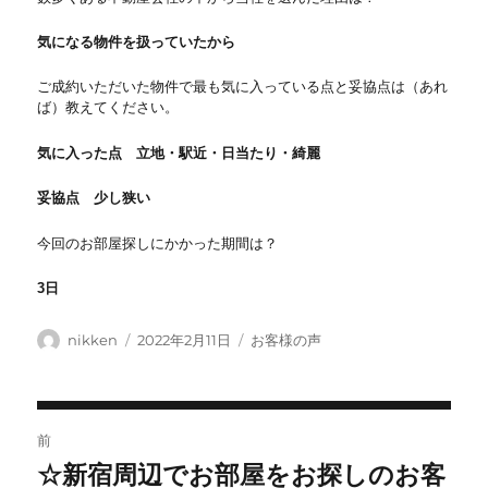
気になる物件を扱っていたから
ご成約いただいた物件で最も気に入っている点と妥協点は（あれ
ば）教えてください。
気に入った点 立地・駅近・日当たり・綺麗
妥協点 少し狭い
今回のお部屋探しにかかった期間は？
3日
投
投
カ
nikken
2022年2月11日
お客様の声
稿
稿
テ
者
日:
ゴ
リ
投
ー
前
稿
☆新宿周辺でお部屋をお探しのお客
前
ナ