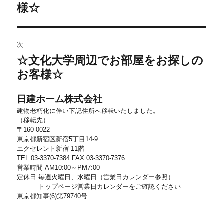
の
様☆
ビ
投
稿:
ゲ
ー
次
シ
☆文化大学周辺でお部屋をお探しの
次
ョ
の
お客様☆
投
ン
稿:
日建ホーム株式会社
建物老朽化に伴い下記住所へ移転いたしました。
（移転先）
〒160-0022
東京都新宿区新宿5丁目14-9
エクセレント新宿 11階
TEL:03-3370-7384 FAX:03-3370-7376
営業時間 AM10:00～PM7:00
定休日 毎週火曜日、水曜日（営業日カレンダー参照）
トップページ営業日カレンダーをご確認ください
東京都知事(6)第79740号