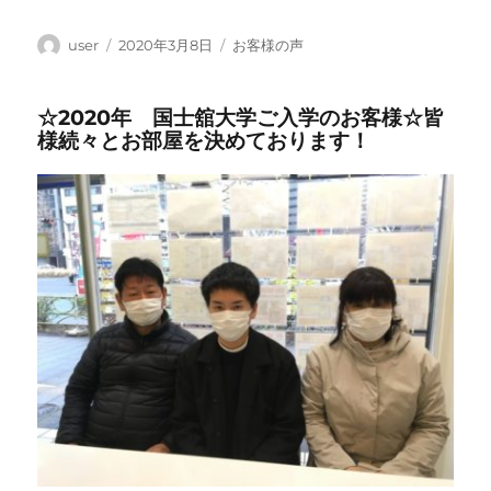
投
投
カ
user
2020年3月8日
お客様の声
稿
稿
テ
者
日:
ゴ
☆2020年 国士舘大学ご入学のお客様☆皆
リ
様続々とお部屋を決めております！
ー