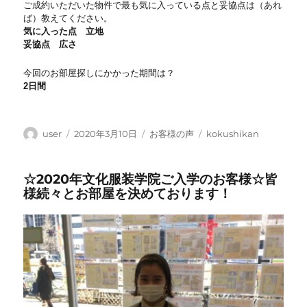
ご成約いただいた物件で最も気に入っている点と妥協点は（あれ
ば）教えてください。
気に入った点 立地
妥協点 広さ
今回のお部屋探しにかかった期間は？
2日間
投
投
カ
タ
user
2020年3月10日
お客様の声
kokushikan
稿
稿
テ
グ
者
日:
ゴ
☆2020年文化服装学院ご入学のお客様☆皆
リ
様続々とお部屋を決めております！
ー