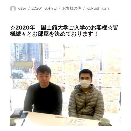
投
投
カ
タ
user
2020年3月4日
お客様の声
kokushikan
稿
稿
テ
グ
者
日:
ゴ
☆2020年 国士舘大学ご入学のお客様☆皆
リ
様続々とお部屋を決めております！
ー