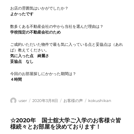
お店の雰囲気はいかがでしたか？
よかったです
数多くある不動産会社の中から当社を選んだ理由は？
学校指定の不動産会社のため
ご成約いただいた物件で最も気に入っている点と妥協点は（あれ
ば）教えてください。
気に入った点 綺麗さ
妥協点 なし
今回のお部屋探しにかかった期間は？
４時間
投
投
カ
タ
user
2020年3月8日
お客様の声
kokushikan
稿
稿
テ
グ
者
日:
ゴ
☆2020年 国士舘大学ご入学のお客様☆皆
リ
様続々とお部屋を決めております！
ー