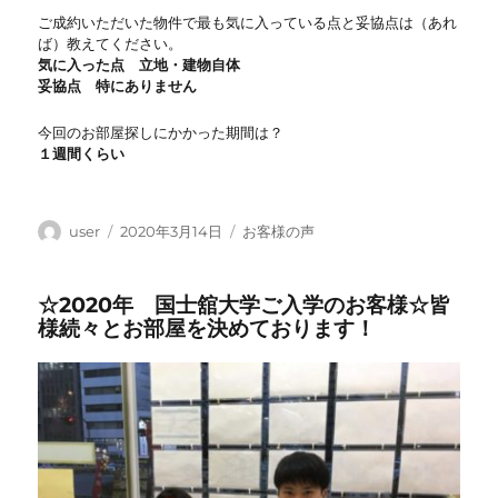
ご成約いただいた物件で最も気に入っている点と妥協点は（あれ
ば）教えてください。
気に入った点 立地・建物自体
妥協点 特にありません
今回のお部屋探しにかかった期間は？
１週間くらい
投
投
カ
user
2020年3月14日
お客様の声
稿
稿
テ
者
日:
ゴ
☆2020年 国士舘大学ご入学のお客様☆皆
リ
様続々とお部屋を決めております！
ー