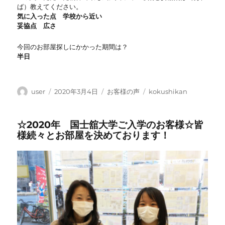
ば）教えてください。
気に入った点 学校から近い
妥協点 広さ
今回のお部屋探しにかかった期間は？
半日
投
投
カ
タ
user
2020年3月4日
お客様の声
kokushikan
稿
稿
テ
グ
者
日:
ゴ
☆2020年 国士舘大学ご入学のお客様☆皆
リ
様続々とお部屋を決めております！
ー