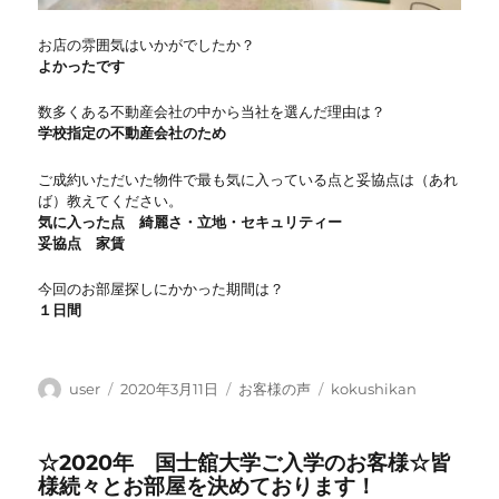
お店の雰囲気はいかがでしたか？
よかったです
数多くある不動産会社の中から当社を選んだ理由は？
学校指定の不動産会社のため
ご成約いただいた物件で最も気に入っている点と妥協点は（あれ
ば）教えてください。
気に入った点 綺麗さ・立地・セキュリティー
妥協点 家賃
今回のお部屋探しにかかった期間は？
１日間
投
投
カ
タ
user
2020年3月11日
お客様の声
kokushikan
稿
稿
テ
グ
者
日:
ゴ
☆2020年 国士舘大学ご入学のお客様☆皆
リ
様続々とお部屋を決めております！
ー