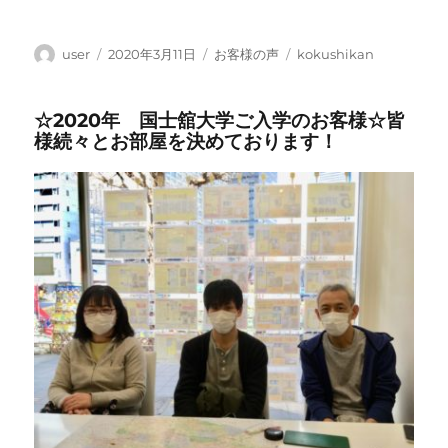
投
投
カ
タ
user
2020年3月11日
お客様の声
kokushikan
稿
稿
テ
グ
者
日:
ゴ
☆2020年 国士舘大学ご入学のお客様☆皆
リ
様続々とお部屋を決めております！
ー