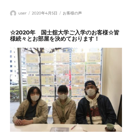
投
投
カ
user
2020年4月5日
お客様の声
稿
稿
テ
者
日:
ゴ
☆2020年 国士舘大学ご入学のお客様☆皆
リ
様続々とお部屋を決めております！
ー