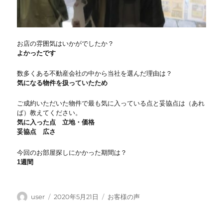
お店の雰囲気はいかがでしたか？
よかったです
数多くある不動産会社の中から当社を選んだ理由は？
気になる物件を扱っていたため
ご成約いただいた物件で最も気に入っている点と妥協点は（あれ
ば）教えてください。
気に入った点 立地・価格
妥協点 広さ
今回のお部屋探しにかかった期間は？
1週間
投
投
カ
user
2020年5月21日
お客様の声
稿
稿
テ
者
日:
ゴ