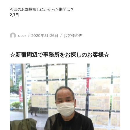
今回のお部屋探しにかかった期間は？
2,3日
投
投
カ
user
2020年5月26日
お客様の声
稿
稿
テ
者
日:
ゴ
☆新宿周辺で事務所をお探しのお客様☆
リ
ー