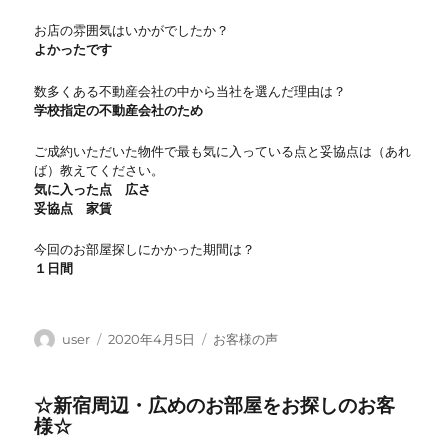
お店の雰囲気はいかがでしたか？
よかったです
数多くある不動産会社の中から当社を選んだ理由は？
学校指定の不動産会社のため
ご成約いただいた物件で最も気に入っている点と妥協点は（あれ
ば）教えてください。
気に入った点 広さ
妥協点 家賃
今回のお部屋探しにかかった期間は？
１日間
投
投
カ
user
2020年4月5日
お客様の声
稿
稿
テ
者
日:
ゴ
☆新宿周辺・広めのお部屋をお探しのお客
リ
様☆
ー