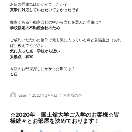
お店の雰囲気はいかがでしたか？
真摯に対応していただいてよかったです
数多くある不動産会社の中から当社を選んだ理由は？
学校指定の不動産会社のため
ご成約いただいた物件で最も気に入っている点と妥協点は（あれ
ば）教えてください。
気に入った点 学校から近い
妥協点 和室
今回のお部屋探しにかかった期間は？
１日
投
投
カ
user
2020年3月4日
お客様の声
稿
稿
テ
者
日:
ゴ
☆2020年 国士舘大学ご入学のお客様☆皆
リ
様続々とお部屋を決めております！
ー