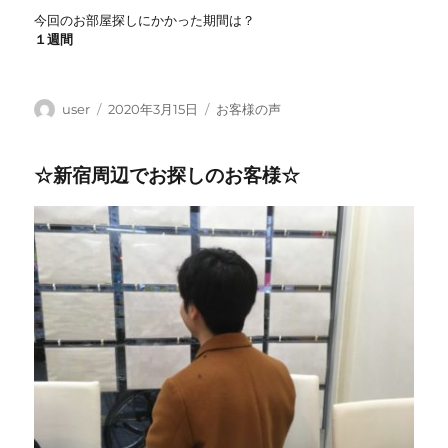
今回のお部屋探しにかかった期間は？
１週間
投
投
カ
user
2020年3月15日
お客様の声
稿
稿
テ
者
日:
ゴ
☆新宿周辺でお探しのお客様☆
リ
ー