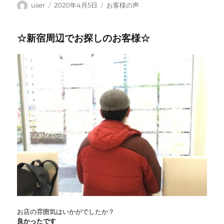
投
投
カ
user
2020年4月5日
お客様の声
稿
稿
テ
者
日:
ゴ
☆新宿周辺でお探しのお客様☆
リ
ー
お店の雰囲気はいかがでしたか？
良かったです