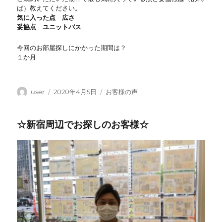
ば）教えてください。
気に入った点 広さ
妥協点 ユニットバス
今回のお部屋探しにかかった期間は？
１か月
投
投
カ
user
2020年4月5日
お客様の声
稿
稿
テ
者
日:
ゴ
☆新宿周辺でお探しのお客様☆
リ
ー