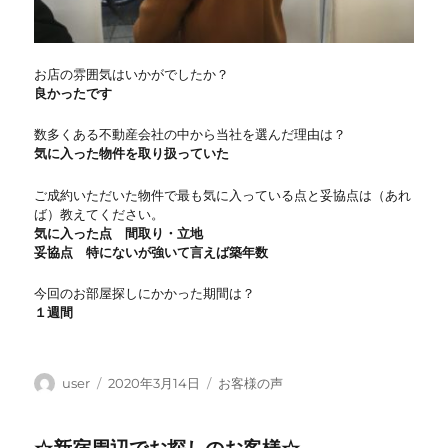
お店の雰囲気はいかがでしたか？
良かったです
数多くある不動産会社の中から当社を選んだ理由は？
気に入った物件を取り扱っていた
ご成約いただいた物件で最も気に入っている点と妥協点は（あれ
ば）教えてください。
気に入った点 間取り・立地
妥協点 特にないが強いて言えば築年数
今回のお部屋探しにかかった期間は？
１週間
投
投
カ
user
2020年3月14日
お客様の声
稿
稿
テ
者
日:
ゴ
リ