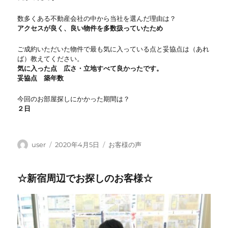
数多くある不動産会社の中から当社を選んだ理由は？
アクセスが良く、良い物件を多数扱っていたため
ご成約いただいた物件で最も気に入っている点と妥協点は（あれ
ば）教えてください。
気に入った点 広さ・立地すべて良かったです。
妥協点 築年数
今回のお部屋探しにかかった期間は？
２日
投
投
カ
user
2020年4月5日
お客様の声
稿
稿
テ
者
日:
ゴ
☆新宿周辺でお探しのお客様☆
リ
ー