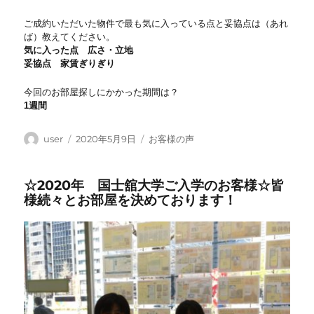
ご成約いただいた物件で最も気に入っている点と妥協点は（あれ
ば）教えてください。
気に入った点 広さ・立地
妥協点 家賃ぎりぎり
今回のお部屋探しにかかった期間は？
1週間
投
投
カ
user
2020年5月9日
お客様の声
稿
稿
テ
者
日:
ゴ
☆2020年 国士舘大学ご入学のお客様☆皆
リ
様続々とお部屋を決めております！
ー